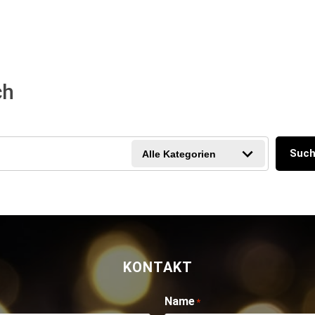
HOME
BAR
LOUNGE
ÜBER UNS
GALERIE
EV
ch
Suc
Alle Kategorien
KONTAKT
Name
*