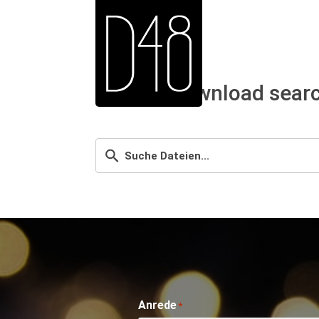
WP File download sear
Anrede
*