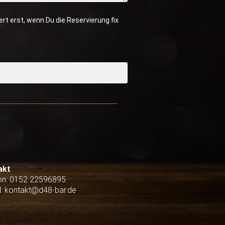
rt erst, wenn Du die Reservierung fix
akt
on:
0152 22596895
l: kontakt@d48-bar.de